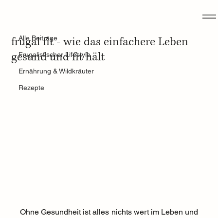
Alle Beiträge
26. Apr. 2025
1 Min. Lesezeit
frugal fit - wie das einfachere Leben
Alle Beiträge
gesund und fit hält
Frugalistischer Lifestyle
Ernährung & Wildkräuter
Rezepte
Ohne Gesundheit ist alles nichts wert im Leben und 