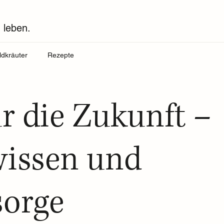
 leben.
ldkräuter
Rezepte
ür die Zukunft –
wissen und
sorge