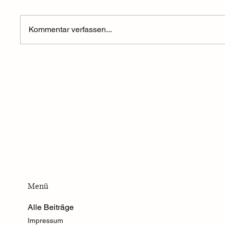
Kommentar verfassen...
Frugal leben heißt auch, mit den
Warum F
eigenen Kräften sorgsam
Geiz zu 
umzugehen
Menü
Alle Beiträge
Impressum