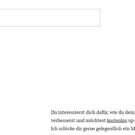
rugalismus nichts mit
Konkrete Vorschläge zur
tun hat
finanziellen Vorsorge
Du interessierst dich dafür, wie du dei
verbesserst und möchtest 
kostenlos
Ich schicke dir gerne gelegentlich ein 