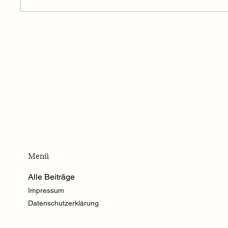
Frugal leben heißt auch, mit den
Warum F
eigenen Kräften sorgsam
Geiz zu 
umzugehen
Menü
Alle Beiträge
Impressum
Datenschutzerklärung