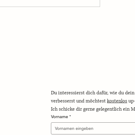
rugalismus nichts mit
Konkrete Vorschläge zur
tun hat
finanziellen Vorsorge
Du interessierst dich dafür, wie du dei
verbesserst und möchtest 
kostenlos
Ich schicke dir gerne gelegentlich ein 
Vorname
*