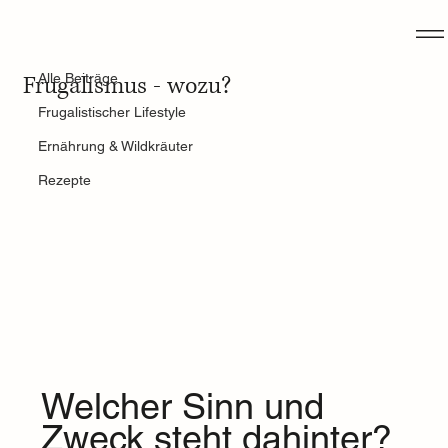
Alle Beiträge
23. Apr. 2025
1 Min. Lesezeit
Frugalismus - wozu?
Alle Beiträge
Frugalistischer Lifestyle
Ernährung & Wildkräuter
Rezepte
Welcher Sinn und 
Zweck steht dahinter?